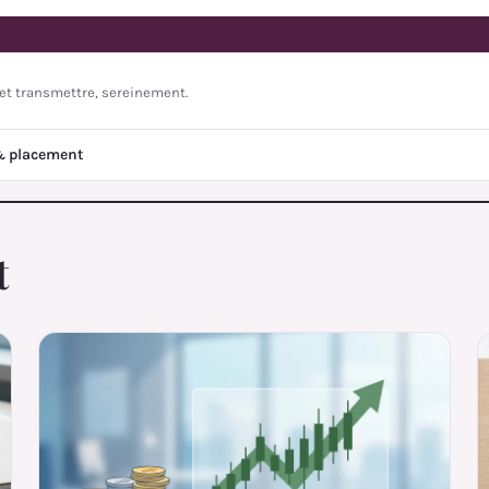
r et transmettre, sereinement.
& placement
t