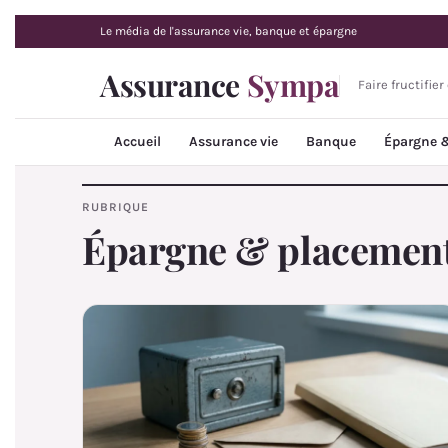
Le média de l'assurance vie, banque et épargne
Assurance
Sympa
Faire fructifie
Accueil
Assurance vie
Banque
Épargne 
RUBRIQUE
Épargne & placemen