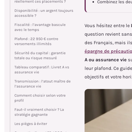
réellement ces placements ?
Combinez les deux
Disponibilité : un argent toujours
accessible ?
Fiscalité : l’avantage bascule
Vous hésitez entre le
avec le temps
question revient sans
Plafond : 22 950 € contre
des Français, mais il
versements illimités
épargne de précauti
Sécurité du capital : garantie
totale ou risque mesuré
A ou assurance vie
su
Tableau comparatif : Livret A vs
leur plafond. Ce guide
assurance vie
objectifs et votre hor
Transmission : l’atout maître de
l’assurance vie
Comment choisir selon votre
profil
Faut-il vraiment choisir ? La
stratégie gagnante
Les pièges à éviter