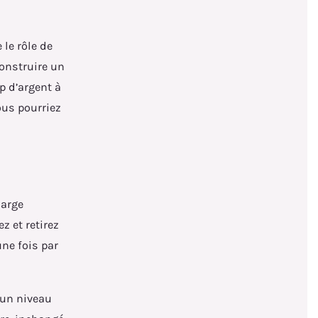
 le rôle de
construire un
p d’argent à
ous pourriez
large
z et retirez
une fois par
à un niveau