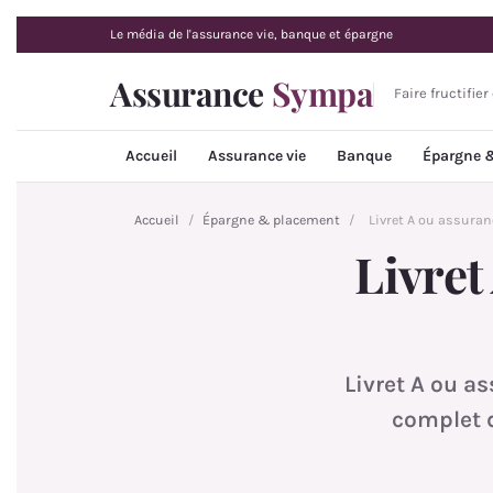
Le média de l'assurance vie, banque et épargne
Assurance
Sympa
Faire fructifie
Accueil
Assurance vie
Banque
Épargne 
Accueil
/
Épargne & placement
/
Livret A ou assuran
Livret
Livret A ou a
complet d