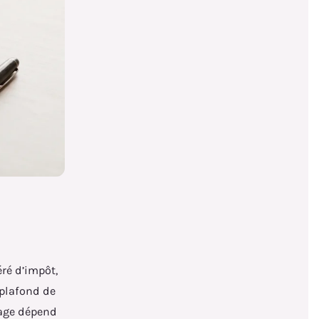
éré d’impôt,
 plafond de
rage dépend