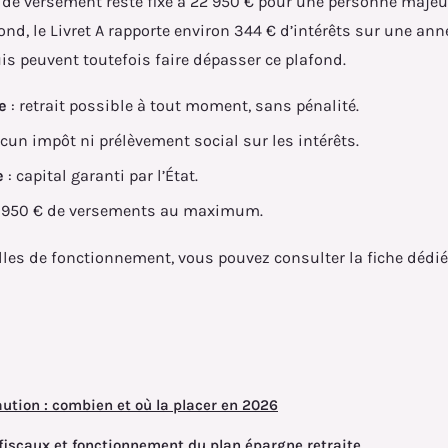
d de versement reste fixé à 22 950 € pour une personne majeu
ond, le Livret A rapporte environ 344 € d’intérêts sur une ann
uis peuvent toutefois faire dépasser ce plafond.
e
: retrait possible à tout moment, sans pénalité.
cun impôt ni prélèvement social sur les intérêts.
e
: capital garanti par l’État.
 950 € de versements au maximum.
ielles de fonctionnement, vous pouvez consulter la fiche dédi
ution : combien et où la placer en 2026
fiscaux et fonctionnement du plan épargne retraite