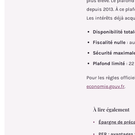
plus élevé. Le plafon
depuis 2013. À ce plaf
Les intérêts déjà acq
Disponibilité total
Fiscalité nulle
: au
Sécurité maximal
Plafond limité
: 22
Pour les règles offic
economie.gouv.fr
.
À lire également
Épargne de préca
PER : avantages 