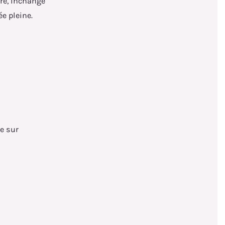
re, inchangé
ée pleine.
ée sur