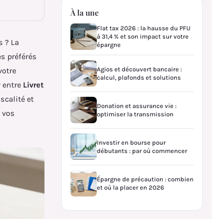
À la une
Flat tax 2026 : la hausse du PFU
à 31,4 % et son impact sur votre
s ? La
épargne
es préférés
Agios et découvert bancaire :
votre
calcul, plafonds et solutions
r entre
Livret
scalité et
Donation et assurance vie :
, vos
optimiser la transmission
Investir en bourse pour
débutants : par où commencer
Épargne de précaution : combien
et où la placer en 2026