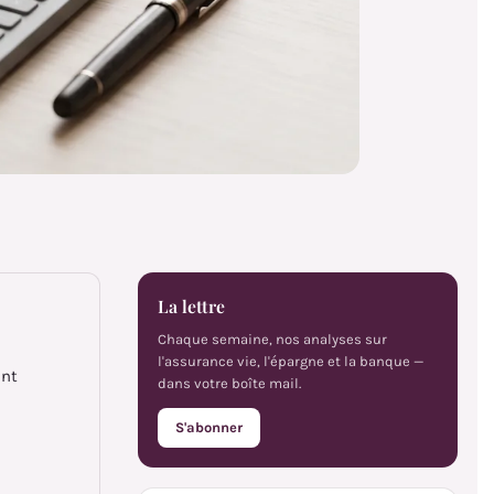
La lettre
Chaque semaine, nos analyses sur
l'assurance vie, l'épargne et la banque —
ent
dans votre boîte mail.
S'abonner