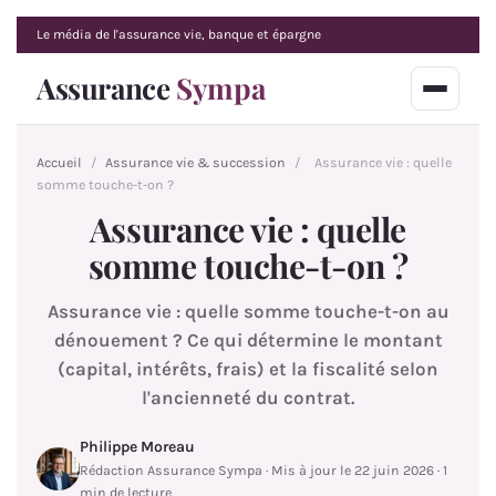
Le média de l'assurance vie, banque et épargne
Assurance
Sympa
Accueil
/
Assurance vie & succession
/
Assurance vie : quelle
somme touche-t-on ?
Assurance vie : quelle
somme touche-t-on ?
Assurance vie : quelle somme touche-t-on au
dénouement ? Ce qui détermine le montant
(capital, intérêts, frais) et la fiscalité selon
l'ancienneté du contrat.
Philippe Moreau
Rédaction Assurance Sympa · Mis à jour le 22 juin 2026 · 1
min de lecture